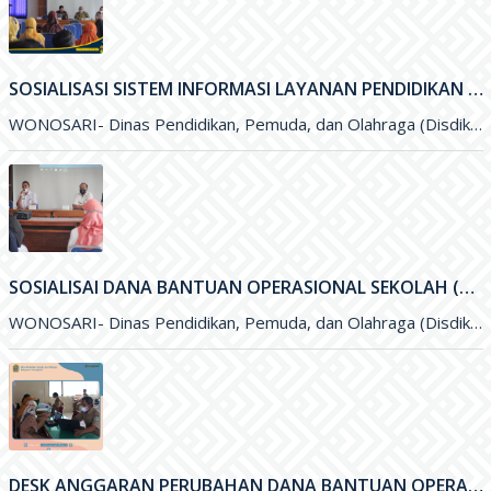
SOSIALISAI DANA BANTUAN OPERASIONAL SEKOLAH (BOS) KINERJA TAHUN 2021
WONOSARI- Dinas Pendidikan, Pemuda, dan Olahraga (Disdikpora) Kabupaten Gunungkidul melalui Subbagian Perencanaan menyelengarakan kegiatan Sosialisai Dana Bantuan Operasional Sekolah (BOS
DESK ANGGARAN PERUBAHAN DANA BANTUAN OPERASIONAL SEKOLAH (BOS) 2021
WONOSARI- Dinas Pendidikan, Pemuda, dan Olahraga (Disdikpora) Kabupaten Gunungkidul menyelenggarakan kegiatan Desk Anggaran Perubahan Dana Bantuan Operasional Sekolah&nbsp; (BOS