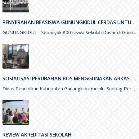
SOSIALISASI PERUBAHAN BOS MENGGUNAKAN ARKAS TAHUN 2022 MELALUI ZOOM MEETING
Dinas Pendidikan Kabupaten Gunungkidul melalui Subbag Perencanaan melakukan Sosialisasi Perubahan Anggaran Dana BOS menggunakan ARKAS Tahun 2022 melalui media Zoom
REVIEW AKREDITASI SEKOLAH
WONOSARI- Dinas Pendidikan, Pemuda, dan Olahraga (Disdikpora) Kabupaten Gunungkidul melalui Bidang Sekolah Menegah Pertama menyelenggarakan Review Akreditasi Sekolah. Kegiatan yang