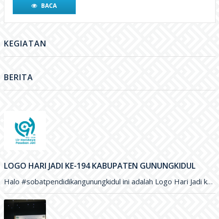
BERITA
LOGO HARI JADI KE-194 KABUPATEN GUNUNGKIDUL
Halo #sobatpendidikangunungkidul ini adalah Logo Hari Jadi ke-194 Kabupaten Gunungkidul yang merupakan karya Saudara Blasius Yudhatama dengan mengusung tema
PENYERAHAN BEASISWA GUNUNGKIDUL CERDAS UNTUK PENINGKATAN KUALITAS PENDIDIKAN DI KABUPATEN GUNUNGKIDUL
GUNUNGKIDUL - Sebanyak 800 siswa Sekolah Dasar di Gunungkidul menerima Beasiswa Gunungkidul Cerdas dengan besaran per tahun sejumlah Rp. 500 ribu