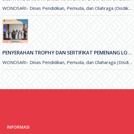
PENYERAHAN TROPHY DAN SERTIFIKAT PEMENANG LOMBA OLIMPIADE SAINS NASIONAL (OSN) DAN FESTIVAL LOMBA SENI NASIONAL (FLSSN) JENJANG SMP TINGKAT KABUPATEN
WONOSARI- Dinas Pendidikan, Pemuda, dan Olaharaga (Disdikpora) Kabupaten Gunungkidul melalui Bidang Sekolah Menegah Pertama (SMP) melaksanakan kegiatan penyerahan Trophy dan
INFORMASI
Alamat: Tuwuhan, Jatiayu, Karangmojo, Gunungkidul, Karangmojo,
Kab. Gunung Kidul, Prov. D.I. Yogyakarta, 55891
Telepon:
081328551805
TAUTAN