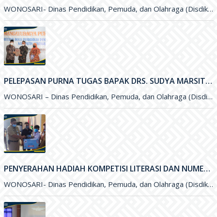
PELEPASAN PURNA TUGAS BAPAK DRS. SUDYA MARSITA, M.M. SELAKU SEKRETARIS DISDIKPORA KABUPATEN GUNUNGKIDUL
WONOSARI – Dinas Pendidikan, Pemuda, dan Olahraga (Disdikpora) Kabupaten Gunungkidul menyelenggarakan kegiatan Pelepasan Purna Tugas Bapak Drs. Sudya Marsita, M.M
PENYERAHAN HADIAH KOMPETISI LITERASI DAN NUMERASI TINGKAT NASIONAL
WONOSARI- Dinas Pendidikan, Pemuda, dan Olahraga (Disdikpora) Kabupaten Gunungkidul bekerja sama dengan Pesona Edu, Bank BCA, dan Pabrik Minuman Hillo
SOSIALISASI SISTEM INFORMASI LAYANAN PENDIDIKAN (SILANDIK) TAHUN 2021
WONOSARI- Dinas Pendidikan, Pemuda, dan Olahraga (Disdikpora) Kabupaten Gunungkidul bersama Badan Perencanaan Pembangunan Daerah (Bappeda) Kabupaten Gunungkidul menyelenggarakan kegiatan Sosialisasi